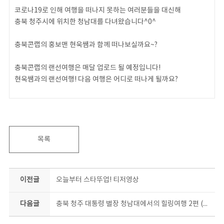
코로나19로 인해 여행을 떠나지 못하는 여러분들을 대신해
충북 청주시에 위치한 청남대를 다녀왔습니다^0^
충북콘랩의 홍보맨 현욱쌤과 함께 떠나보실까요~?
충북콘랩의 랜선여행은 매달 업로드 될 예정입니다!
현욱쌤과의 랜선여행! 다음 여행은 어디로 떠나게 될까요?
00:34 충북콘텐츠코리아랩 장비 대여 방법
01:12 청남대 입장권 구매 방법
02:08 청남대 가로수 길
02:47 청남대 주차장 / 소요시간
목록
03:42 제1전망대 가는 길 (행복의 645계단)
05:03 제1전망대
05:44 청남대 휴게소(매점)
이전글
오늘부터 스타뚜업! 티저영상
06:01 대통령 기념관(별관)
06:11 대통령 기념관(청와대 본관 축소 건물)
다음글
충북 청주 대통령 별장 청남대에서의 힐링여행 2편 (청주 가볼만한 곳,대통령 별장,대통령 길)
#충북콘텐츠코리아랩 #충북콘랩 #랜선여행 #청주 #청남대 #여행 #