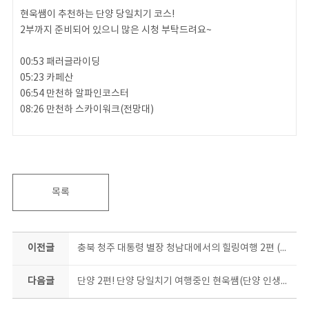
현욱쌤이 추천하는 단양 당일치기 코스!
2부까지 준비되어 있으니 많은 시청 부탁드려요~
00:53 패러글라이딩
05:23 카페산
06:54 만천하 알파인코스터
08:26 만천하 스카이워크(전망대)
#충북콘텐츠코리아랩 #랜선여행 #단양 #단양여행 #여행브이로그 #
브이로그 #travel #trip #traveler #힐링 #여행꿀팁 #패러글라이
딩 #만천하스카이워크 #알파인
목록
이전글
충북 청주 대통령 별장 청남대에서의 힐링여행 2편 (청주 가볼만한 곳,대통령 별장,대통령 길)
다음글
단양 2편! 단양 당일치기 여행중인 현욱쌤(단양 인생샷 장소부터 먹방까지!)