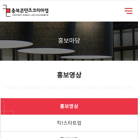
충북콘텐츠코리아랩
홍보마당
홍보영상
홍보영상
킥!스타트업