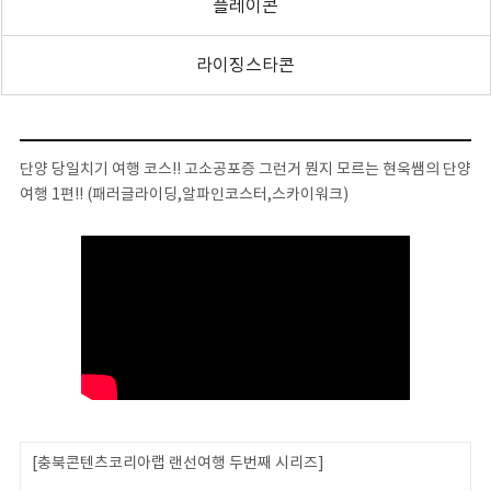
플레이콘
라이징스타콘
단양 당일치기 여행 코스!! 고소공포증 그런거 뭔지 모르는 현욱쌤의 단양
여행 1편!! (패러글라이딩,알파인코스터,스카이워크)
[충북콘텐츠코리아랩 랜선여행 두번째 시리즈]