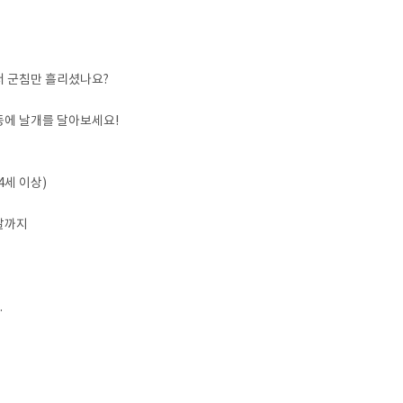
서 군침만 흘리셨나요?
동에 날개를 달아보세요!
4세 이상)
전날까지
.