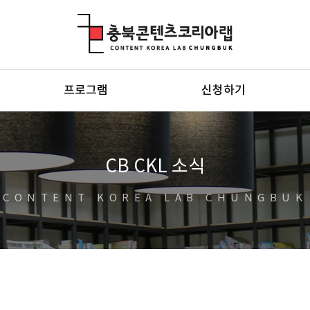
충북콘텐츠코리아랩
프로그램
신청하기
CB CKL 소식
CONTENT KOREA LAB CHUNGBUK