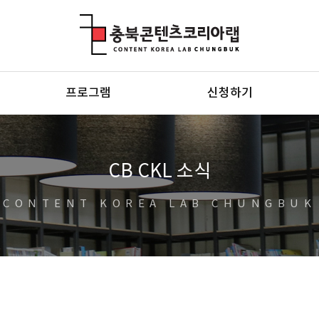
충북콘텐츠코리아랩
프로그램
신청하기
CB CKL 소식
CONTENT KOREA LAB CHUNGBUK