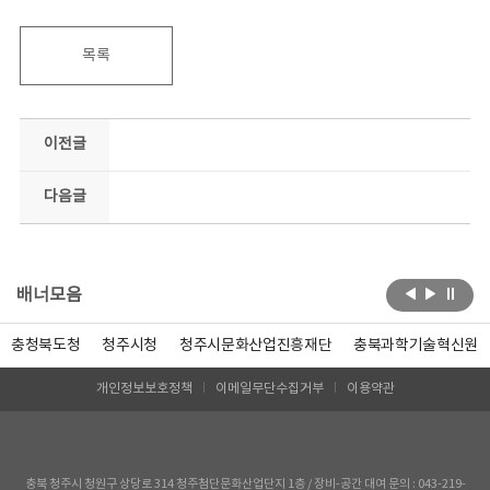
목록
이전글
다음글
배너모음
충청북도청
청주시청
청주시문화산업진흥재단
충북과학기술혁신원
개인정보보호정책
이메일무단수집거부
이용약관
충북 청주시 청원구 상당로 314 청주첨단문화산업단지 1층 / 장비-공간 대여 문의 : 043-219-