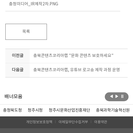
충청미디어_IR제작2차.PNG
목록
이전글
충북콘텐츠코리아랩 "문화 콘텐츠 보호하세요"
다음글
충북콘텐츠코리아랩, 유튜브 로고송 제작 과정 운영
배너모음
충청북도청
청주시청
청주시문화산업진흥재단
충북과학기술혁신원
개인정보보호정책
이메일무단수집거부
이용약관