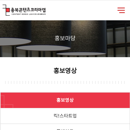
충북콘텐츠코리아랩
홍보마당
홍보영상
홍보영상
킥!스타트업