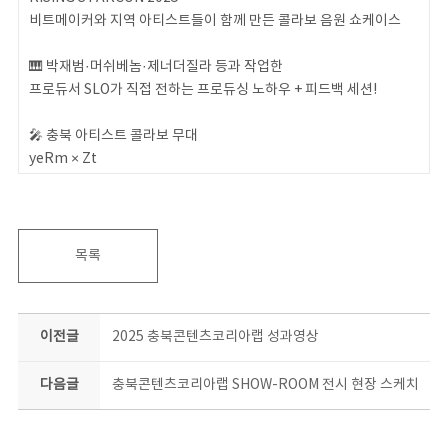
비트메이커와 지역 아티스트들이 함께 만든 콜라보 음원 쇼케이스
🎹 박재범·머쉬베놈·제너더질라 등과 작업한
프로듀서 SLO가 직접 전하는 프로듀싱 노하우 + 피드백 세션!
🎤 충북 아티스트 콜라보 무대
yeRm × Zt
Lucio Lee × 퐁귀,킨지,히운
TAEWON × Hwang skrr,dogstime,semplicat
아연 × 공공
정마필 × Y2Z
목록
🔥 스페셜 게스트 ENZO / DJ H.core와 함께했던
뜨거웠던 열기 속 쇼케이스 현장에 다시 한번 DIVE!
이전글
2025 충북콘텐츠코리아랩 성과영상
다음글
충북콘텐츠코리아랩 SHOW-ROOM 전시 현장 스케치