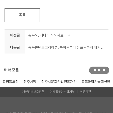
목록
이전글
충북도, 메타버스 도시로 도약
다음글
충북콘텐츠코리아랩, 특허권부터 상표권까지 대거 출원
배너모음
충청북도청
청주시청
청주시문화산업진흥재단
충북과학기술혁신원
개인정보보호정책
이메일무단수집거부
이용약관