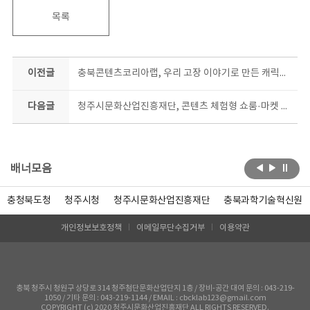
목록
이전글
충북콘텐츠코리아랩, 우리 고장 이야기로 만든 캐릭터 팝업 전시
다음글
청주시문화산업진흥재단, 콘텐츠 체험형 쇼룸·마켓 운영
배너모음
충청북도청
청주시청
청주시문화산업진흥재단
충북과학기술혁신원
개인정보보호정책
이메일무단수집거부
이용약관
충북 청주시 청원구 상당로 314 청주첨단문화산업단지 1층 / 장비-공간 대여 문의 : 043-219-
1050 / 기타 문의 : 043-219-1144 / EMAIL : cbcklab123@gmail.com
COPYRIGHT (c) 2020 청주시문화산업진흥재단 ALL RIGHTS RESERVED.