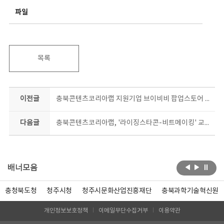
파일
목록
이전글
충북콘텐츠코리아랩 지원기업 브이비비 팝업스토어 현백서 만난다
다음글
충북콘텐츠코리아랩, '라이징스타콘-비트메이킹' 교육생 모집
배너모음
충청북도청
청주시청
청주시문화산업진흥재단
충북과학기술혁신원
개인정보보호정책
이메일무단수집거부
이용약관