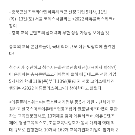
- 충북콘텐츠코리아랩 에듀테크콘 선정 기업 5개사, 11일
(목)~13일(토) 서울 코엑스서열리는 <2022 에듀플러스위크>
참여
- 충북 교육 콘텐츠의 잠재력과 무한 성장 가능성 보여줄 것
충북의 교육 콘텐츠들이, 국내 최대 규모 에듀 박람회에 출격한
다!
청주시가 주관하고 청주시문화산업진흥재단(대표이사 박상언)
이 운영하는 충북콘텐츠코리아랩이 올해 에듀테크콘 선정 기업
5개사와 함께 11일(목)부터 13일(토)까지 서울 코엑스에서 진
행되는 <2022 에듀플러스위크>에 참여한다고 밝혔다.
<에듀플러스위크>는 중소벤처기업부 등 5개 기관‧단체가 후
원하고 한국스마트에듀테크협동조합과 글로벌비즈마켓이 주관
하는 교육전문행사로, 13회째를 맞아 에듀테크쇼․에듀콘텐츠
페어․평생교육엑스포․초등교육박람회가 동시 개최돼 역대 최
대 규모로 진행한다. 10개국 162개 교육기관과 기업이 참가해 2