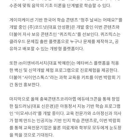
수준에 맞춰 음악의 기초 이론을 단계별로 학습할 수 있다.
게이미케이션 기반 한국어 학습 콘텐츠 “청주 날씨는 어때요?”를
개발 중인 (주)코드넛(대표 안성환)은 개발 중인 이번 콘텐츠와
더불어 자사 보유 콘텐츠인 “퀴즈릭스”를 선보인다. 퀴즈릭스는
클라우드 문제집 출판 플랫폼으로 누구나 문제를 제작하고, 공
유하고 배포할 수 있는 개방형 플랫폼이다.
또한 ㈜이엔비리서치(대표 박혜란)는 메타버스 플랫폼을 적용
한 백신 및 신약개발 체험 프로그램으로 진로체험을 제공한다.
더불어 “사이언스톡스”라는 과학 교육용 키트를 이번 박람회 기
간 동안 홍보한다.
마지막으로 올해 충북콘텐츠코리아랩 에듀테크콘을 통해 창업
한 칠드러닝(대표 신은경)은 아동정서 지능 기반 학습 프로그램
인 “이모셔너리”를 개발 중이다. 교육 전문가와 소아정신과 의사
가 함께 만드는 인공지능 기반 인지 학습 콘텐츠로, 이번 박람회
를 통해 교육전문기업은 물론 의료계와 학부모 모두에게 눈도장
을 찍을 것으로 기대된다.