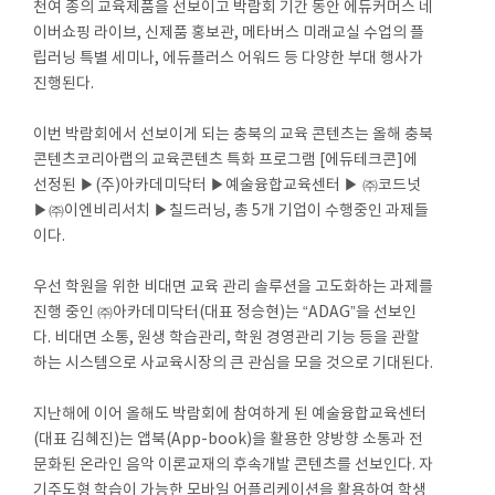
천여 종의 교육제품을 선보이고 박람회 기간 동안 에듀커머스 네
이버쇼핑 라이브, 신제품 홍보관, 메타버스 미래교실 수업의 플
립러닝 특별 세미나, 에듀플러스 어워드 등 다양한 부대 행사가
진행된다.
이번 박람회에서 선보이게 되는 충북의 교육 콘텐츠는 올해 충북
콘텐츠코리아랩의 교육콘텐츠 특화 프로그램 [에듀테크콘]에
선정된 ▶(주)아카데미닥터 ▶예술융합교육센터 ▶ ㈜코드넛
▶㈜이엔비리서치 ▶칠드러닝, 총 5개 기업이 수행중인 과제들
이다.
우선 학원을 위한 비대면 교육 관리 솔루션을 고도화하는 과제를
진행 중인 ㈜아카데미닥터(대표 정승현)는 “ADAG”을 선보인
다. 비대면 소통, 원생 학습관리, 학원 경영관리 기능 등을 관할
하는 시스템으로 사교육시장의 큰 관심을 모을 것으로 기대된다.
지난해에 이어 올해도 박람회에 참여하게 된 예술융합교육센터
(대표 김혜진)는 앱북(App-book)을 활용한 양방향 소통과 전
문화된 온라인 음악 이론교재의 후속개발 콘텐츠를 선보인다. 자
기주도형 학습이 가능한 모바일 어플리케이션을 활용하여 학생