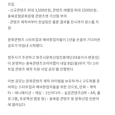
모집
- 신규콘텐츠 최대 3,500만원, 콘텐츠 레벨업 최대 1500만원...
충북로컬문화원형 콘텐츠엔 가산점 부여
- 콘텐츠 제작비부터 컨설팅은 물론 결과물 전시까지 원스톱 지
원
문화콘텐츠 스타트업과 예비창업자들이 1년을 손꼽아 기다려온
공모가 마침내 시작됐다.
청주시가 주관하고 청주시문화산업진흥재단(대표이사 변광섭)
이 운영하는 충북콘텐츠코리아랩이 내달 8일(월)까지 ‘킥! 스타
트업 콘텐츠 제작 지원 사업 공모’를 진행한다.
이번 공모는 문화콘텐츠 제작 아이템을 보유하거나 고도화를 준
비하는 스타트업과 예비창업자들을 위한 것으로, 만화‧캐릭
터‧애니메이션‧게임‧1인미디어‧실감콘텐츠(VR‧AR, 홀
로그램, 프로젝션 맵핑 등)‧융복합 콘텐츠 등 문화산업 전분야
에 열려있다.