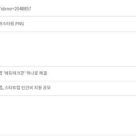
l?idxno=2048857
스터링.PNG
 '에듀테크콘' 하나로 해결
, 스타트업 인건비 지원 공모