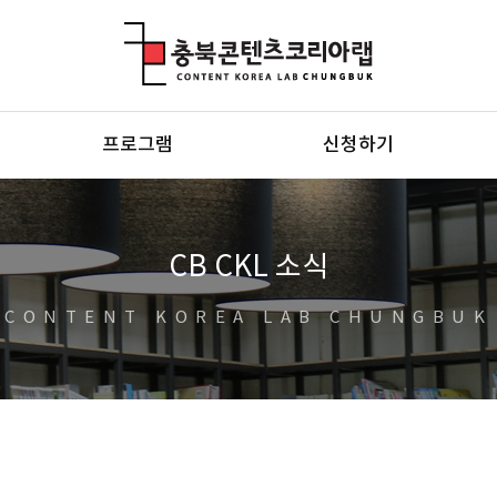
충북콘텐츠코리아랩
프로그램
신청하기
CB CKL 소식
CONTENT KOREA LAB CHUNGBUK