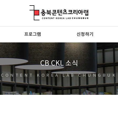
충북콘텐츠코리아랩
프로그램
신청하기
CB CKL 소식
CONTENT KOREA LAB CHUNGBUK