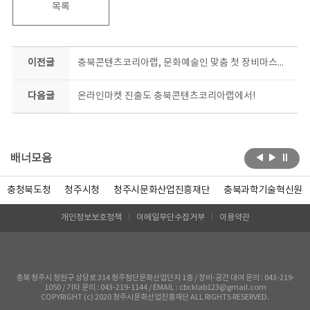
목록
이전글
충북콘텐츠코리아랩, 문화예술인 맞춤 첫 장비마스터링 교육 개설
다음글
온라인마켓 진출도 충북콘텐츠코리아랩에서!
배너모음
충청북도청
청주시청
청주시문화산업진흥재단
충북과학기술혁신원
개인정보보호정책
이메일무단수집거부
이용약관
충북 청주시 청원구 상당로 314 청주첨단문화산업단지 1층 / 장비-공간 대여 문의 : 043-219-
1050 / 기타 문의 : 043-219-1144 / EMAIL : cbcklab123@gmail.com
COPYRIGHT (c) 2020 청주시문화산업진흥재단 ALL RIGHTS RESERVED.