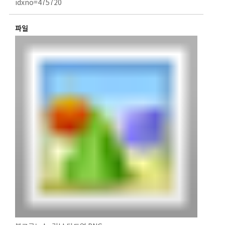
idxno=475720
파일