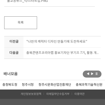
불교공뉴스_킥!스타트업.PNG
목록
이전글
"나만의 캐릭터 디자인 만들기에 도전하세요"
다음글
충북콘텐츠코리아랩 홍보기자단 부기즈 7기, 활동 개시
배너모음
충청북도청
청주시청
청주시문화산업진흥재단
충북과학기술혁신원
개인정보보호정책
이메일무단수집거부
이용약관