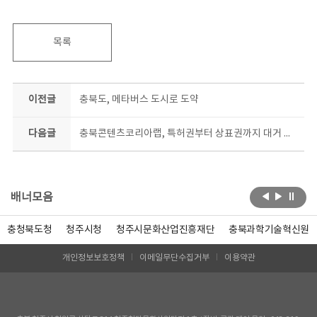
목록
이전글
충북도, 메타버스 도시로 도약
다음글
충북콘텐츠코리아랩, 특허권부터 상표권까지 대거 출원
배너모음
충청북도청
청주시청
청주시문화산업진흥재단
충북과학기술혁신원
개인정보보호정책
이메일무단수집거부
이용약관