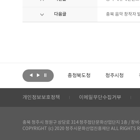
다음글
충북 음악 창작자 발
아랩
문화체육관광부
충청북도청
청주시청
개인정보보호정책
이메일무단수집거부
충북 청주시 청원구 상당로 314 청주첨단문화산업단지 1층 / 장비-공간 대여 문
COPYRIGHT (c) 2020 청주시문화산업진흥재단 ALL RIGHTS R