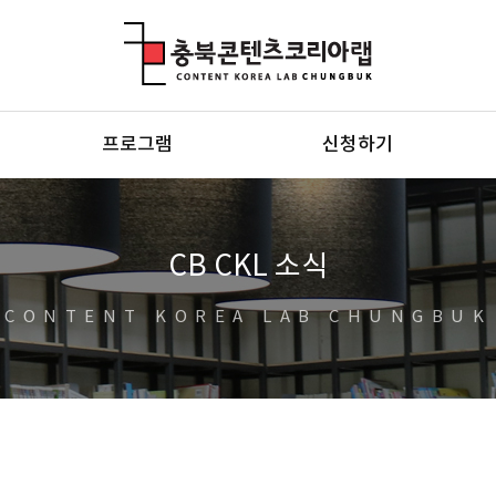
충북콘텐츠코리아랩
프로그램
신청하기
CB CKL 소식
CONTENT KOREA LAB CHUNGBUK