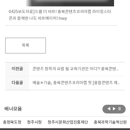
0425보도자료]드롭 더 비트! 충북콘텐츠코리아랩 라이징스타
콘과 함께면 나도 비트메이커!.hwp
목록
이전글
콘텐츠 창작의 요람 될 교육기관은 어디?! 충북콘텐츠코리아랩 ‘콘텐츠 창작과정’함께 할 교육기관 모집
다음글
예술✕기술, 충북콘텐츠코리아랩 첫 [융합콘텐츠 제작지원] 나선다
배너모음
충청북도청
청주시청
청주시문화산업진흥재단
충북과학기술혁신원