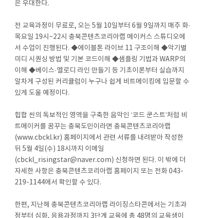
은 우대한다.
전 교육과정이 무료로, 오는 5월 10일부터 6월 9일까지 매주 화·
목요일 19시~22시 충북콘텐츠코리아랩 메이커스 스튜디오에
서 수업이 진행된다. ◆에이블톤 라이브 11 구조이해 ◆악기별
미디 시퀀싱 방법 및 기본 코드이해 ◆샘플링 기법과 WARP의
이해 ◆베이스·멜로디 라인 만들기 등 기초이론부터 실습까지
알차게 구성된 커리큘럼이 누구나 쉽게 비트메이킹에 입문할 수
있게 도울 예정이다.
힙합 씬의 독보적인 영역을 구축한 음악인 ‘코드 쿤스트’처럼 비
트메이커를 꿈꾸는 충북도민이라면 충북콘텐츠코리아랩
(www.cbckl.kr) 홈페이지에서 관련 서류를 내려받아 작성한
뒤 5월 4일(수) 18시까지 이메일
(cbckl_risingstar@naver.com) 신청하면 된다. 이 밖에 더
자세한 사항은 충북콘텐츠코리아랩 홈페이지 또는 전화 043-
219-1144에서 확인할 수 있다.
한편, 지난해 충북콘텐츠코리아랩 라이징스타콘에서는 기초과
정부터 심화, 응용과정까지 3단계 교육에 총 48명의 교육생이