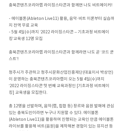
충북콘텐츠코리아랩 라이징스타콘과 함께면 나도 비트메이커!
- 에이블톤(Ableton Live11) 활용, 음악·비트 이론부터 실습까
지 전액 무료 교육
- 5월 4일(수)까지 ‘2022 라이징스타콘 – 기초과정 비트메이
킹’교육생 12명 모집
충북콘텐츠코리아랩 라이징스타콘과 함께라면 나도 곧 ‘코드 쿤
스트’!
청주시가 주관하고 청주시문화산업진흥재단(대표이사 박상언)
이 운영하는 충북콘텐츠코리아랩이 오는 5월 4일(수)까지
‘2022 라이징스타콘’첫 번째 교육과정인 [기초과정 비트메이
킹] 교육생을 모집한다.
총 12명을 선발하며, 음악(랩, 힙합 등) 장르와 음원 발매에 관심
있는 충북도민이라면 누구나 지원할 수 있다. 에이블톤
(Ableton Live11)을 활용하여 진행되는 교육인 만큼 에이블톤
라이브를 활용해 비트(음원)을 제작해본 경험이 있는 뮤지션 등