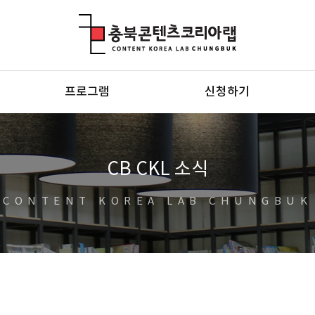
충북콘텐츠코리아랩
프로그램
신청하기
CB CKL 소식
CONTENT KOREA LAB CHUNGBUK