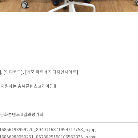
], [인디코드], [네모 파트너즈 디자인사이트]
 지원하는 충북콘텐츠코리아랩!!
#문화콘텐츠 #결과평가회
16856198959270_8949116871954717758_n.jpg
16856288959261_8628025150106563375_n.jpg