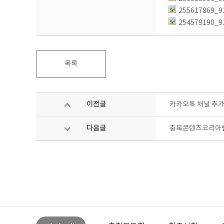
255617869_9
254579190_9
목록
이전글
카카오톡 채널 추가
다음글
충북콘텐츠코리아랩 