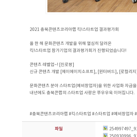
2021 충북콘텐츠코리아랩 킥!스타트업 결과평가회
⠀
올 한 해 문화콘텐츠 개발을 위해 열심히 달려온
킥!스타트업 참가기업의 결과평가회가 진행되었습니다!
⠀
콘텐츠 레벨업~! [진로팡]
신규 콘텐츠 개발 [제이에이치소프트], [윈터버드], [로컬리지
⠀
문화콘텐츠 분야 스타트업(예비창업자)을 위한 사업화 자금을
내년에도 충북콘랩의 스타트업 사랑은 쭈우우욱 이어집니다.
⠀
⠀
#충북콘텐츠코리아랩 #킥스타트업 #스타트업 #예비창업자 
파일
254997497_9
250930996_9