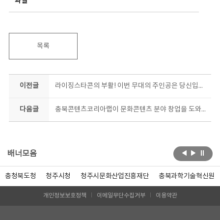
파일
목록
이전글
라이징스타콘의 부활! 이번 무대의 주인공은 당신입니다!!
다음글
충북콘텐츠코리아랩이 문화콘텐츠 분야 창업을 도와드립니다!
배너모음
충청북도청
청주시청
청주시문화산업진흥재단
충북과학기술혁신원
개인정보보호정책
이메일무단수집거부
이용약관