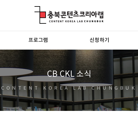
충북콘텐츠코리아랩
프로그램
신청하기
CB CKL 소식
CONTENT KOREA LAB CHUNGBUK