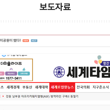
보도자료
지공원이 떴다!