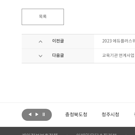
목록
이전글
2023 에듀플러스
다음글
교육기관 연계사업 
아랩
문화체육관광부
충청북도청
청주시청