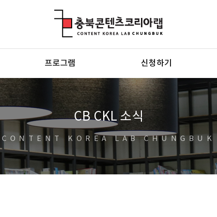
충북콘텐츠코리아랩
프로그램
신청하기
CB CKL 소식
CONTENT KOREA LAB CHUNGBUK