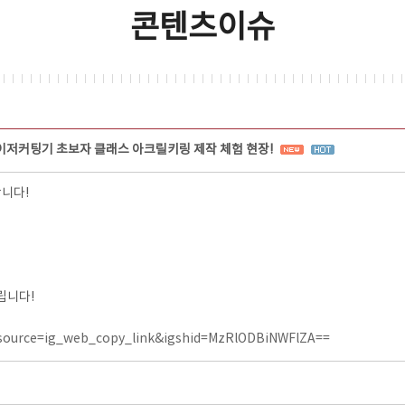
콘텐츠이슈
이저커팅기 초보자 클래스 아크릴키링 제작 체험 현장!
합니다!
립니다!
source=ig_web_copy_link&igshid=MzRlODBiNWFlZA==