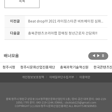
목록
이전글
Beat drop!!! 2021 라이징스타콘 비트메이킹 심화과정 수강 종료~!
다음글
충북콘텐츠코리아랩 잡매칭 청년근로자 간담회!!
배너모음
청주시청
청주시문화산업진흥재단
충북과학기술혁신원
한국콘텐츠
개인정보보호정책
이메일무단수집거부
이용약관
충북 청주시 청원구 상당로 314 청주첨단문화산업단지 1층 / 장비-공간 대여 문의 : 043-219-
1050 / 기타 문의 : 043-219-1144 / EMAIL : cbcklab123@gmail.com
COPYRIGHT (c) 2020 청주시문화산업진흥재단 ALL RIGHTS RESERVED.