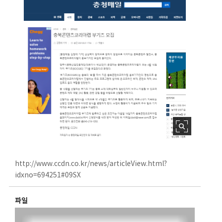
http://www.ccdn.co.kr/news/articleView.html?
idxno=694251#09SX
파일