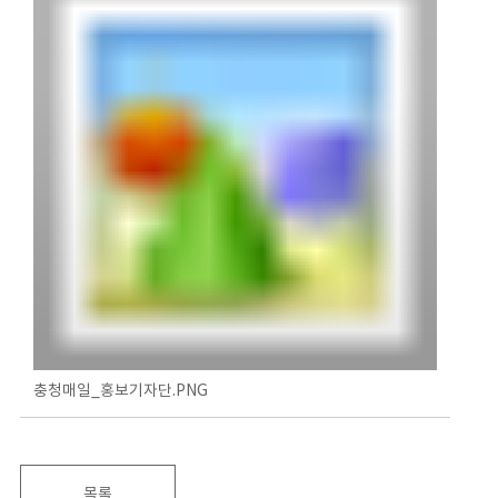
충청매일_홍보기자단.PNG
목록