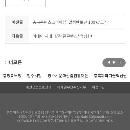
이전글
충북콘텐츠코리아랩 '열정멘토단 100℃'모집
다음글
비대면 시대 '실감 콘콘텐츠' 육성한다
배너모음
충청북도청
청주시청
청주시문화산업진흥재단
충북과학기술혁신원
개인정보보호정책
이메일무단수집거부
이용약관
충북 청주시 청원구 상당로 314 청주첨단문화산업단지 1층 / 장비-공간 대여 문의 : 043-219-
1050 / 기타 문의 : 043-219-1144 / EMAIL : cbcklab123@gmail.com
COPYRIGHT (c) 2020 청주시문화산업진흥재단 ALL RIGHTS RESERVED.