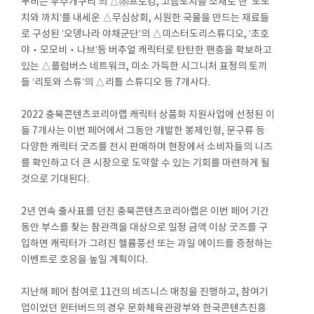
누비는 우주개구리’의 △㈜프로깅, 고슴도치를 소재로 한 ‘도도
치와 까치’를 내세운 △무심상회, 시원한 국물을 만드는 재료들
로 구성된 ’오뎅나라 야채군단’의 △미스터도리스튜디오, ‘초호
야‧모모비‧나브’등 버추얼 캐릭터로 탄탄한 팬층을 확보하고
있는 △플럼버스 네트워크, 미소 가득한 시그니처 표정의 토끼
들 ‘리토와 스튜’의 △리틀 스튜디오 등 7개사다.
2022 충북콘텐츠코리아랩 캐릭터 상품화 지원사업에 선정된 이
들 7개사는 이번 페어에서 그동안 개발한 봉제인형, 문구류 등
다양한 캐릭터 굿즈를 전시 판매하며 현장에서 소비자들의 니즈
를 확인하고 더 큰 시장으로 도약할 수 있는 기회를 마련하게 될
것으로 기대된다.
2년 연속 출사표를 던진 충북콘텐츠코리아랩은 이번 페어 기간
동안 부스를 찾는 참관객을 대상으로 일정 금액 이상 굿즈를 구
입하면 캐릭터가 그려진 헬륨풍선 또는 과일 에이드를 증정하는
이벤트로 호응을 높일 계획이다.
지난해 페어 참여로 11건의 비즈니스 매칭을 진행하고, 참여기
업이었던 윈터버드의 경우 문화체육관광부와 한국콘텐츠진흥