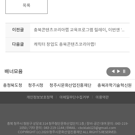
목록
이전글
충북콘텐츠코리아랩 교육프로그램 릴레이, 이번엔 ‘아트토이’다!
다음글
캐릭터 창업도 충북콘텐츠코리아랩!
배너모음
충청북도청
청주시청
청주시문화산업진흥재단
충북과학기술혁신원
개인정보보호정책
이메일무단수집거부
이용약관
충북 청주시 청원구 상당로 314 청주첨단문화산업단지 1층 / 장비-공간 대여 문의 : 043-219-
1050 / 기타 문의 : 043-219-1144 / EMAIL : cbcklab123@gmail.com
COPYRIGHT (c) 2020 청주시문화산업진흥재단 ALL RIGHTS RESERVED.