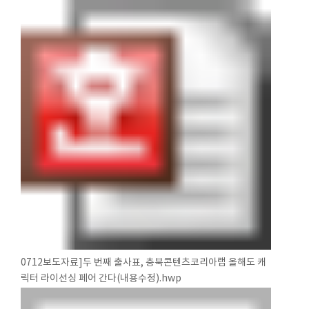
0712보도자료]두 번째 출사표, 충북콘텐츠코리아랩 올해도 캐
릭터 라이선싱 페어 간다(내용수정).hwp