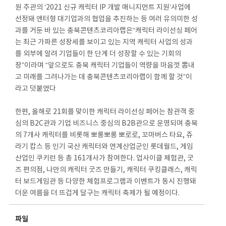
원 주관의 ‘2021 신규 캐릭터 IP 개발 매니지먼트 지원’사업에
선정돼 엔터형 대기업과의 협업을 추진하는 등 여러 유의미한 성
과를 거둔 바 있는 충북콘텐츠코리아랩은“캐릭터 라이선싱 페어
는 최근 가파른 성장세를 보이고 있는 지역 캐릭터 사업의 성과
를 외부에 알려 기업들이 한 단계 더 성장할 수 있는 기회의
장”이라며 “앞으로도 충북 캐릭터 기업들이 역량을 마음껏 뽐내
고 미래를 그려나가는 데 충북콘텐츠코리아랩이 함께 할 것”이
라고 덧붙였다
한편, 올해로 21회를 맞이한 캐릭터 라이선싱 페어는 참관객 중
심의 B2C관과 기업 비즈니스 중심의 B2B관으로 운영되며 충북
의 7개사 캐릭터를 비롯해 뽀롱뽀롱 뽀로로, 꼬마버스 타요, 쥬
라기 캅스 등 인기 국산 캐릭터와 연계산업군인 롯데월드, 게임
산업인 쿠키런 등 총 161개사가 참여한다. 업사이클 체험관, 굿
즈 편의점, 나만의 캐릭터 굿즈 만들기, 캐릭터 쿠킹클래스, 캐릭
터 보드게임관 등 다양한 체험프로그램과 이벤트가 동시 진행돼
더운 여름을 더 뜨겁게 달구는 캐릭터 축제가 될 예정이다.
파일