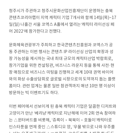
청주시가 주관하고 청주시문화산업진흥재단이 운영하는 충북
콘텐츠코리아랩이 지역 캐릭터 기업 7개사와 함께 14일(목)~17
일(일) 나흘간 서울 코엑스 A홀에서 열리는‘캐릭터 라이선싱 페
어 2022’에 참가한다고 전했다.
문화체육관광부가 주최하고 한국콘텐츠진흥원과 코엑스가 공
동 주관하는 이번 행사는 콘텐츠 IP 라이선싱 산업의 확장과 성
장 가능성을 제시하는 국내 최대 규모의 캐릭터산업 박람회로,
참가기업을 위한 컨설팅관, 비즈니스 라운지 등을 통해 사전·현
장 매칭으로 비즈니스 미팅을 진행하고 세계 10대 권역 바이어
와의 화상 수출상담회로 글로벌 시장으로의 도약까지 돕는 플랫
폼이다. 관련 업계는 물론 일반 참관객까지 매년 10만 명 이상이
방문하는 빅 이벤트기도 하다.
이번 페어에서 선보이게 된 충북 캐릭터 기업은 달콤한 디저트와
고양이가 만난 ‘베리냥’캐릭터로 지난해에 이어 2회 연속 참여하
는 △윈터버드를 비롯해, ‘쥬륵이‧북북이‧호돌이’캐릭터로
인스타툰을 연재 중인 △스튜디오 양, ‘우물 밖으로 나와 우주를