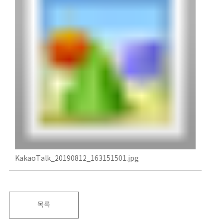
KakaoTalk_20190812_163151501.jpg
목록