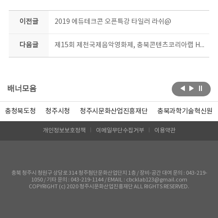
이전글
2019 에듀테크콘 오픈특강 타일러 라쉬@
다음글
제15회 제천국제음악영화제, 충북콘텐츠코리아랩 HOT BOOTH
배너모음
충청북도청
청주시청
청주시문화산업진흥재단
충북과학기술혁신원
개인정보보호정책
이메일무단수집거부
이용약관
충북 청주시 청원구 상당로 314 청주첨단문화산업단지 1층 / 장비-공간 대여 문의 : 043-219-
1050 / 기타 문의 : 043-219-1144 / EMAIL : cbcklab123@gmail.com
COPYRIGHT (c) 2020 청주시문화산업진흥재단 ALL RIGHTS RESERVED.