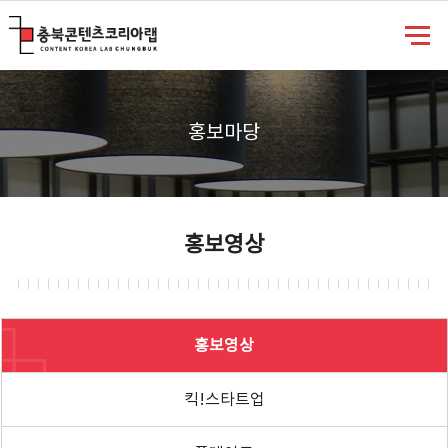
충북콘텐츠코리아랩
홍보마당
홍보영상
홍보영상
킥!스타트업