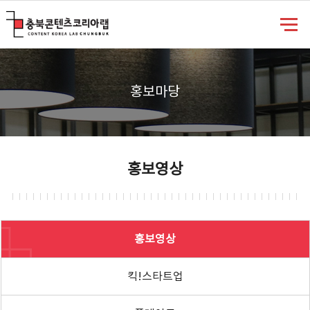
충북콘텐츠코리아랩
홍보마당
홍보영상
홍보영상
킥!스타트업