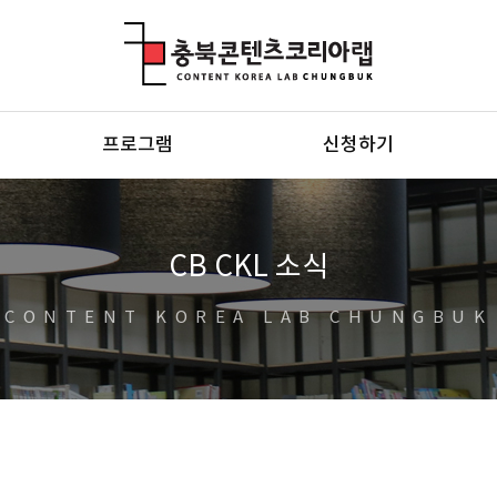
충북콘텐츠코리아랩
프로그램
신청하기
CB CKL 소식
CONTENT KOREA LAB CHUNGBUK