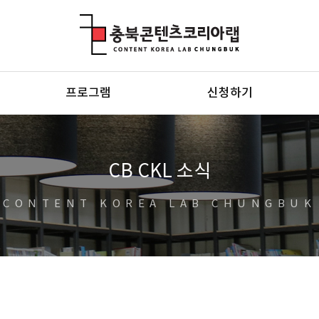
충북콘텐츠코리아랩
프로그램
신청하기
CB CKL 소식
CONTENT KOREA LAB CHUNGBUK