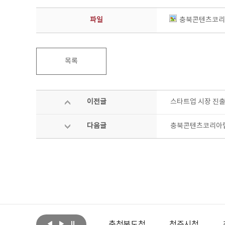
파일
충북콘텐츠코리아
목록
이전글
스타트업 시장 진출
다음글
충북콘텐츠코리아랩
아랩
문화체육관광부
충청북도청
청주시청