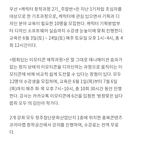
우선 <캐릭터 창작과정 2기_주말반>은 지난 1기처럼 초심자를
대상으로 한 기초과정으로, 캐릭터에 관심 있으면서 기획과 디
자인 분야 교육이 필요한 10명을 모집한다. 캐릭터 기획방법부
터 디자인 소프트웨어 실습까지 수강생 눈높이에 맞춰 진행한다.
교육은 6월 3일(토) ~ 24일(토) 매주 토요일 오후 1시~4시, 총 4
회 12시간이다.
<멈춰있는 이모티콘 제작과정>은 말 그대로 애니메이션 효과가
없는 정지 상태의 이모티콘을 디자인하는 과정으로 움직이는 이
모티콘에 비해 비교적 쉽게 도전할 수 있다는 장점이 있다. 모두
12명의 수강생을 모집하며, 교육은 6월 1일(목)부터 7월 6일
(목)까지 매주 화·목 오후 7시~10시, 총 10회 30시간 동안 진행
한다. 강사는 카카오톡 이모티콘에 6건을 입점한 ‘방정맞은 날다
람쥐 오두’의 김민아 작가다.
2개 강좌 모두 청주첨단문화산업단지 1층에 위치한 충북콘텐츠
코리아랩 창작공간에서 강의를 진행하며, 수강료는 전액 무료
다.