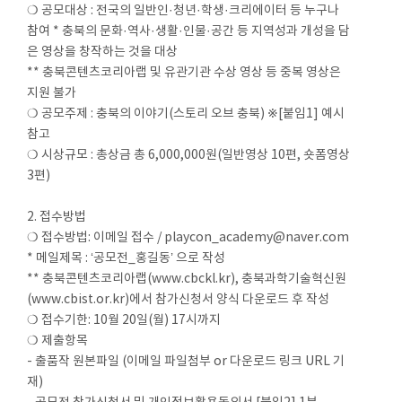
❍ 공모대상 : 전국의 일반인·청년·학생·크리에이터 등 누구나
참여 * 충북의 문화·역사·생활·인물·공간 등 지역성과 개성을 담
은 영상을 창작하는 것을 대상
** 충북콘텐츠코리아랩 및 유관기관 수상 영상 등 중복 영상은
지원 불가
❍ 공모주제 : 충북의 이야기(스토리 오브 충북) ※[붙임1] 예시
참고
❍ 시상규모 : 총상금 총 6,000,000원(일반영상 10편, 숏폼영상
3편)
2. 접수방법
❍ 접수방법: 이메일 접수 / playcon_academy@naver.com
* 메일제목 : ‘공모전_홍길동’ 으로 작성
** 충북콘텐츠코리아랩(www.cbckl.kr), 충북과학기술혁신원
(www.cbist.or.kr)에서 참가신청서 양식 다운로드 후 작성
❍ 접수기한: 10월 20일(월) 17시까지
❍ 제출항목
- 출품작 원본파일 (이메일 파일첨부 or 다운로드 링크 URL 기
재)