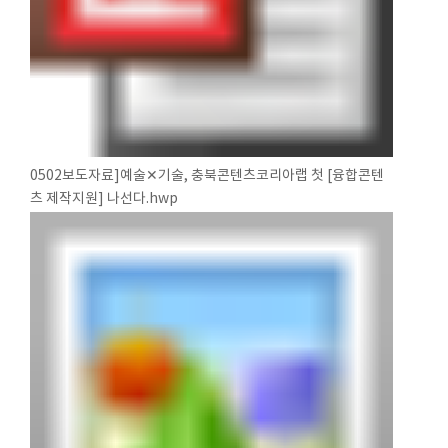
0502보도자료]예술✕기술, 충북콘텐츠코리아랩 첫 [융합콘텐
츠 제작지원] 나선다.hwp