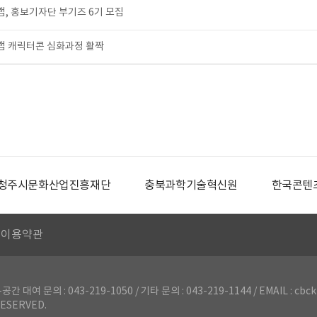
, 홍보기자단 부기즈 6기 모집
 캐릭터콘 심화과정 활짝
청주시문화산업진흥재단
충북과학기술혁신원
한국콘텐
이용약관
의 : 043-219-1050 / 기타 문의 : 043-219-1144 / EMAIL : cbck
ESERVED.