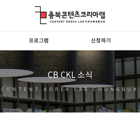
충북콘텐츠코리아랩
프로그램
신청하기
CB CKL 소식
CONTENT KOREA LAB CHUNGBUK