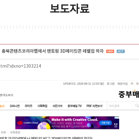
보도자료
충북콘텐츠코리아랩에서 멘토링 3D메이킷콘 레벨업 하자
html?idxno=1303214