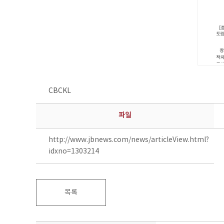
CBCKL
파일
http://www.jbnews.com/news/articleView.html?
idxno=1303214
목록