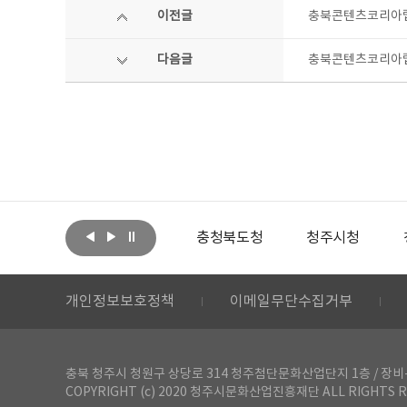
이전글
충북콘텐츠코리아랩
다음글
충북콘텐츠코리아랩
아랩
문화체육관광부
충청북도청
청주시청
개인정보보호정책
이메일무단수집거부
충북 청주시 청원구 상당로 314 청주첨단문화산업단지 1층 / 장비-공간 대여 문
COPYRIGHT (c) 2020 청주시문화산업진흥재단 ALL RIGHTS R