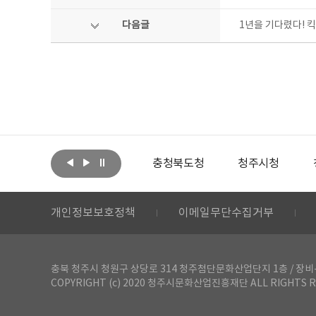
다음글
1년을 기다렸다! 킥
아랩
문화체육관광부
충청북도청
청주시청
개인정보보호정책
이메일무단수집거부
충북 청주시 청원구 상당로 314 청주첨단문화산업단지 1층 / 장비-공간 대여 문
COPYRIGHT (c) 2020 청주시문화산업진흥재단 ALL RIGHTS R