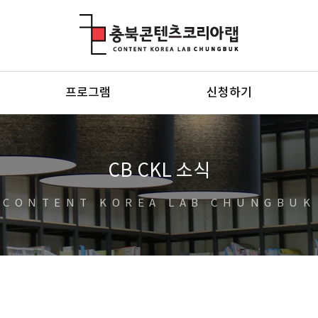
충북콘텐츠코리아랩
프로그램
신청하기
CB CKL 소식
CONTENT KOREA LAB CHUNGBUK