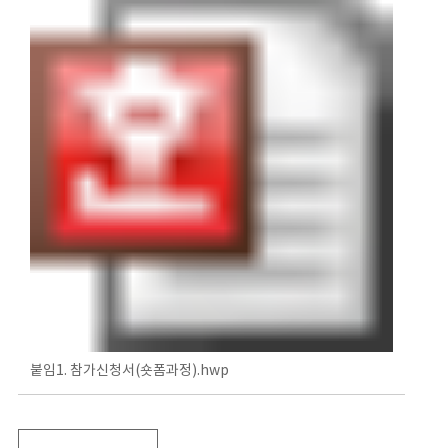
붙임1. 참가신청서(숏폼과정).hwp