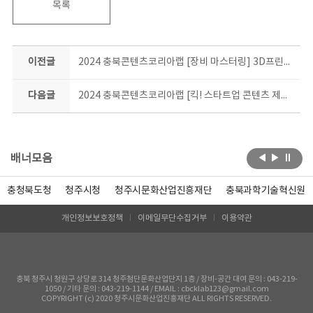
목록
이전글
2024 충북콘텐츠코리아랩 [장비 마스터링] 3D프린터 창작 응용 과정 교육생 모집 공고
다음글
2024 충북콘텐츠코리아랩 [킥! 스타트업 콘텐츠 제작 지원] 사업
배너모음
충청북도청
청주시청
청주시문화산업진흥재단
충북과학기술혁신원
개인정보보호정책
이메일무단수집거부
이용약관
충북 청주시 청원구 상당로 314 청주첨단문화산업단지 1층 / 장비-공간 대여 문의 : 043-219-
1050 / 기타 문의 : 043-219-1144 / EMAIL : cbcklab123@gmail.com
COPYRIGHT (c) 2020 청주시문화산업진흥재단 ALL RIGHTS RESERVED.