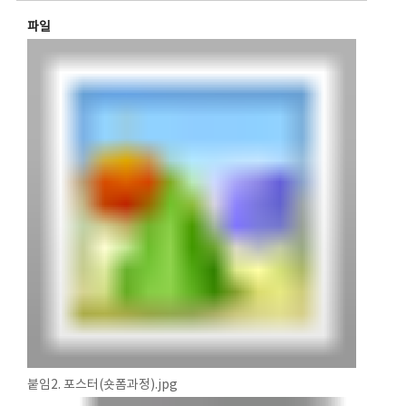
파일
붙임2. 포스터(숏폼과정).jpg