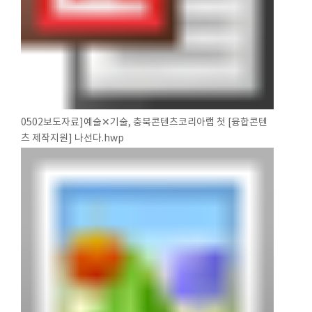
0502보도자료]예술✕기술, 충북콘텐츠코리아랩 첫 [융합콘텐
츠 제작지원] 나선다.hwp