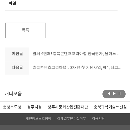
파일
목록
이전글
벌써 4연패! 충북콘텐츠코리아랩 전국평가, 올해도 최고등급
다음글
충북콘텐츠코리아랩 2023년 첫 지원사업, 에듀테크콘 공모 막 올라
배너모음
충청북도청
청주시청
청주시문화산업진흥재단
충북과학기술혁신원
개인정보보호정책
이메일무단수집거부
이용약관