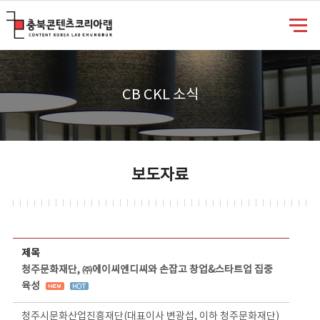
충북콘텐츠코리아랩
CB CKL 소식
보도자료
보도자료 상세보기 - 제목, 담당부서, 담당자, 담당연락처, 내용, 첨부파일 정보 제공
제목
청주문화재단, ㈜에이씨엔디씨와 손잡고 창업&스타트업 집중
육성
청주시문화산업진흥재단(대표이사 변광섭, 이하 청주문화재단)