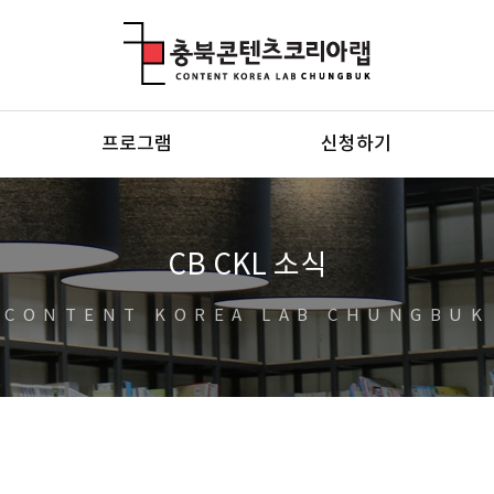
충북콘텐츠코리아랩
프로그램
신청하기
CB CKL 소식
CONTENT KOREA LAB CHUNGBUK