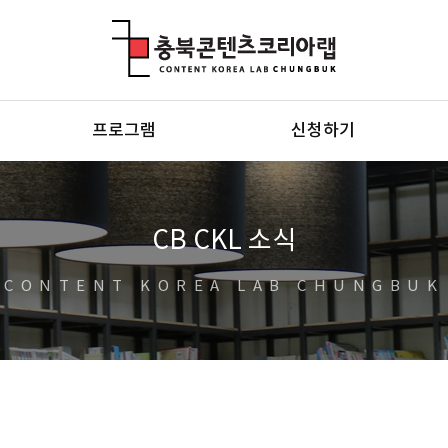
충북콘텐츠코리아랩
프로그램
신청하기
CB CKL 소식
CONTENT KOREA LAB CHUNGBUK