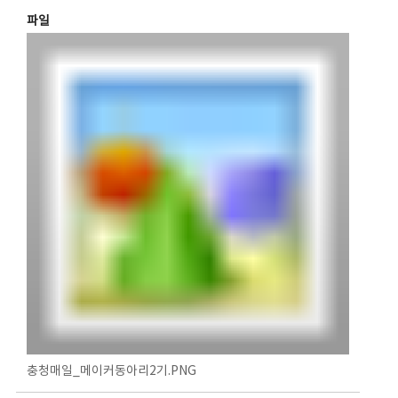
파일
충청매일_메이커동아리2기.PNG