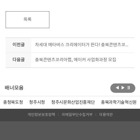
목록
이전글
차세대 메타버스 크리에이터가 뜬다! 충북콘텐츠코리아랩 메타버스 크리에이터 대모집
다음글
충북콘텐츠코리아랩, 메이커 사업화과정 모집
배너모음
충청북도청
청주시청
청주시문화산업진흥재단
충북과학기술혁신원
개인정보보호정책
이메일무단수집거부
이용약관