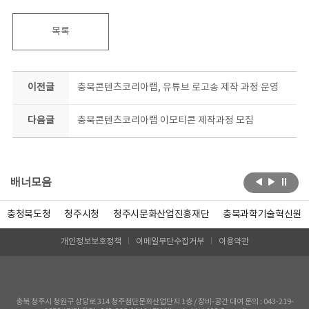
목록
이전글
충북콘텐츠코리아랩, 유튜브 로고송 제작 과정 운영
다음글
충북콘텐츠코리아랩 이모티콘 제작과정 모집
배너모음
충청북도청
청주시청
청주시문화산업진흥재단
충북과학기술혁신원
개인정보보호정책
이메일무단수집거부
이용약관
충북 청주시 청원구 상당로 314 청주첨단문화산업단지 1층 / 장비-공간 대여 문의 : 043-219-