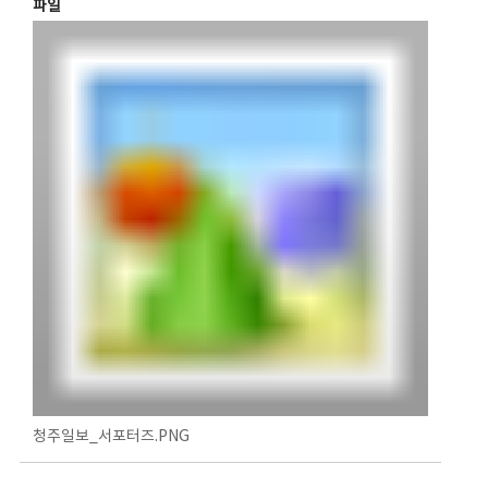
파일
청주일보_서포터즈.PNG