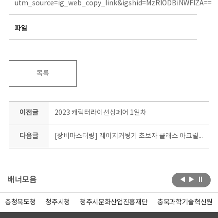
utm_source=ig_web_copy_link&igshid=MzRlODBiNWFlZA==
파일
목록
이전글
2023 캐릭터라이선싱페어 1일차
다음글
[장비마스터링] 레이저커팅기 초보자 클래스 아크릴키링 제작 체험 현장!
배너모음
충청북도청
청주시청
청주시문화산업진흥재단
충북과학기술혁신원