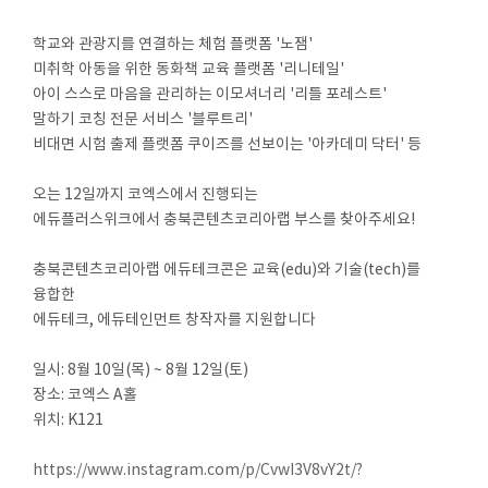
학교와 관광지를 연결하는 체험 플랫폼 '노잼'
미취학 아동을 위한 동화책 교육 플랫폼 '리니테일'
아이 스스로 마음을 관리하는 이모셔너리 '리틀 포레스트'
말하기 코칭 전문 서비스 '블루트리'
비대면 시험 출제 플랫폼 쿠이즈를 선보이는 '아카데미 닥터' 등
오는 12일까지 코엑스에서 진행되는
에듀플러스위크에서 충북콘텐츠코리아랩 부스를 찾아주세요!
충북콘텐츠코리아랩 에듀테크콘은 교육(edu)와 기술(tech)를
융합한
에듀테크, 에듀테인먼트 창작자를 지원합니다
일시: 8월 10일(목) ~ 8월 12일(토)
장소: 코엑스 A홀
위치: K121
https://www.instagram.com/p/CvwI3V8vY2t/?