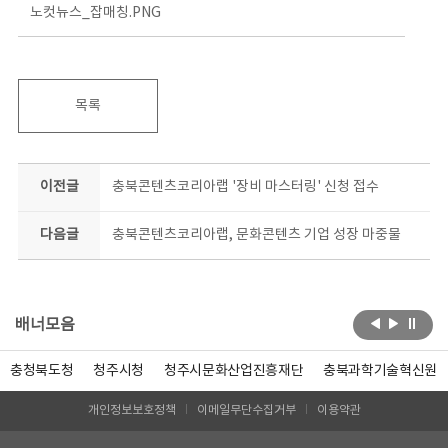
노컷뉴스_잡매칭.PNG
목록
이전글
충북콘텐츠코리아랩 '장비 마스터링' 신청 접수
다음글
충북콘텐츠코리아랩, 문화콘텐츠 기업 성장 마중물
배너모음
충청북도청
청주시청
청주시문화산업진흥재단
충북과학기술혁신원
개인정보보호정책
이메일무단수집거부
이용약관