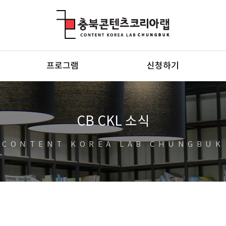
충북콘텐츠코리아랩
프로그램
신청하기
CB CKL 소식
CONTENT KOREA LAB CHUNGBUK