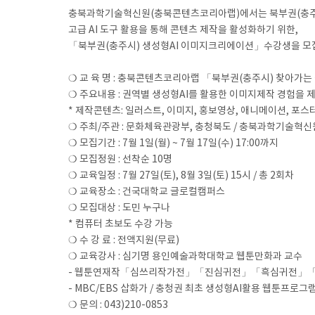
충북과학기술혁신원(충북콘텐츠코리아랩)에서는 북부권(충주
고급 AI 도구 활용을 통해 콘텐츠 제작을 활성화하기 위한,
「북부권(충주시) 생성형AI 이미지크리에이션」수강생을 모집
❍ 교 육 명 : 충북콘텐츠코리아랩 「북부권(충주시) 찾아가
❍ 주요내용 : 권역별 생성형AI를 활용한 이미지제작 경험을 
* 제작콘텐츠: 일러스트, 이미지, 홍보영상, 애니메이션, 포스
❍ 주최/주관 : 문화체육관광부, 충청북도 / 충북과학기술혁
❍ 모집기간 : 7월 1일(월) ~ 7월 17일(수) 17:00까지
❍ 모집정원 : 선착순 10명
❍ 교육일정 : 7월 27일(토), 8월 3일(토) 15시 / 총 2회차
❍ 교육장소 : 건국대학교 글로컬캠퍼스
❍ 모집대상 : 도민 누구나
* 컴퓨터 초보도 수강 가능
❍ 수 강 료 : 전액지원(무료)
❍ 교육강사 : 심기명 용인예술과학대학교 웹툰만화과 교수
- 웹툰연재작「심쓰리작가전」「진심귀전」「흑심귀전」「
- MBC/EBS 삽화가 / 충청권 최초 생성형AI활용 웹툰프로그
❍ 문의 : 043)210-0853