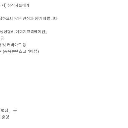
시) 창작자들에게
하오니 많은 관심과 참여 바랍니다.
는 생성형AI 이미지크리에이션」
제공
터 및 커버아트 등
신원(충북콘텐츠코리아랩)
벌집」 등
램 운영