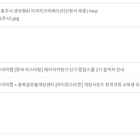
) 충주시 생성형AI 이미지크리에이션(신청서 재중).hwp
주시).jpg
코리아랩 [장비 마스터링] 레이저커팅기 단기 팝업스쿨 2기 합격자 안내
코리아랩 × 충북글로벌게임센터 [라이징스타콘] 게임사운드 창작과정 교육생 모