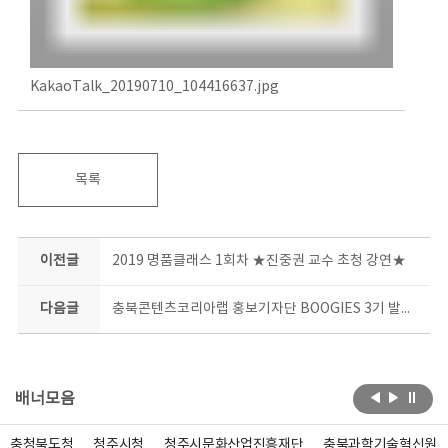
KakaoTalk_20190710_104416637.jpg
목록
이전글
2019 명품클래스 1회차 ★진중권 교수 초청 강연★
다음글
충북콘텐츠코리아랩 홍보기자단 BOOGIES 3기 발대식
배너모음
북도청
청주시청
청주시문화산업진흥재단
충북과학기술혁신원
한국