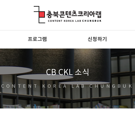
충북콘텐츠코리아랩
프로그램
신청하기
CB CKL 소식
CONTENT KOREA LAB CHUNGBUK