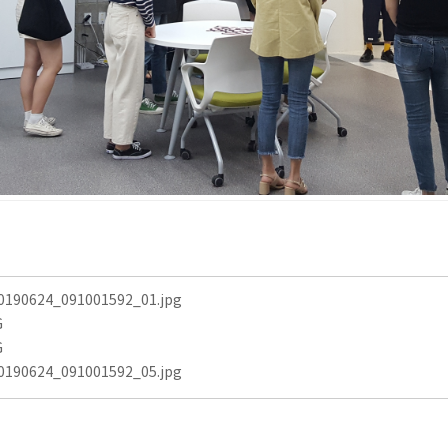
0190624_091001592_01.jpg
G
G
0190624_091001592_05.jpg