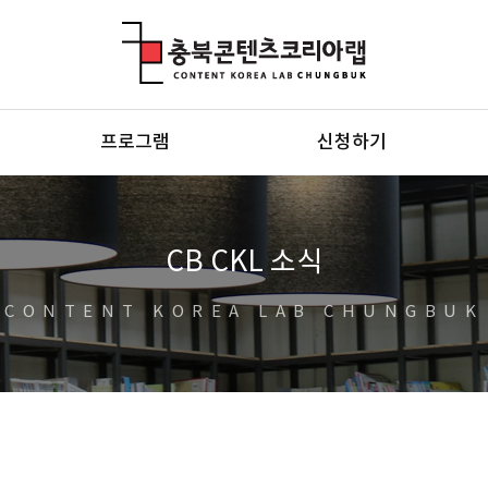
충북콘텐츠코리아랩
프로그램
신청하기
CB CKL 소식
CONTENT KOREA LAB CHUNGBUK