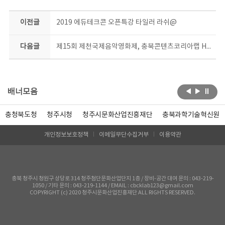
이전글
2019 에듀테크콘 오픈특강 타일러 라쉬@
다음글
제15회 제천국제음악영화제, 충북콘텐츠코리아랩 HOT BOOTH
배너모음
충청북도청
청주시청
청주시문화산업진흥재단
충북과학기술혁신원
개인정보보호정책
이메일무단수집거부
이용약관
충북 청주시 청원구 상당로 314 청주첨단문화산업단지 1층 / 장비-공간 대여 문의 : 043-219-
1050 / 기타 문의 : 043-219-1144 / EMAIL : cbcklab123@gmail.com
COPYRIGHT (c) 2020 청주시문화산업진흥재단 ALL RIGHTS RESERVED.