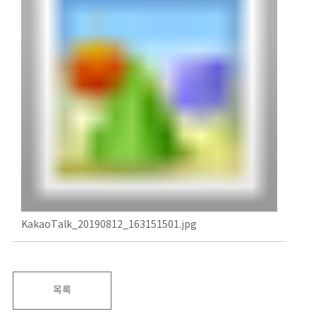
KakaoTalk_20190812_163151501.jpg
목록